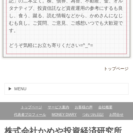
記」の二本立て。株、債券、為替、不動産、金、オル
タナティブ、投資信託など資産運用の参考にするも良
し、食う、蹴る、読む情報などから、かめさんになじ
むも良し。ご質問、ご意見、ご感想いつでも大歓迎で
す。
どうぞ気軽にお立ち寄りください=^_^=
トップページ
MENU
トップページ
サービス案内
お客様の声
会社概要
代表者プロフィール
MONEY DIARY
つれづれ日記
お問合せ
株式会社かめや投資経済研究所