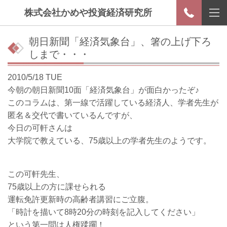
株式会社かめや投資経済研究所
朝日新聞「経済気象台」、箸の上げ下ろ
しまで・・・
2010/5/18 TUE
今朝の朝日新聞10面「経済気象台」が面白かったぞ♪
このコラムは、第一線で活躍している経済人、学者先生が
匿名＆交代で書いているんですが、
今日の可軒さんは
大学院で教えている、75歳以上の学者先生のようです。
この可軒先生、
75歳以上の方に課せられる
運転免許更新時の高齢者講習にご立腹。
「時計を描いて8時20分の時刻を記入してください」
という第一問は人権蹂躙！