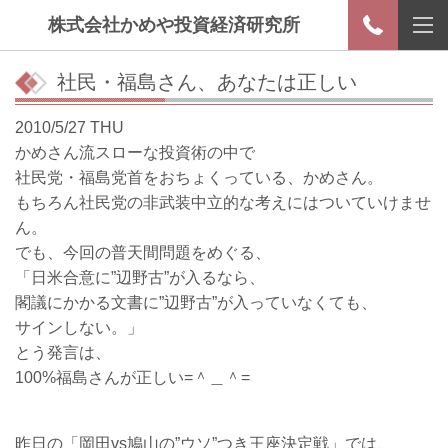
株式会社かめや投資経済研究所
社民・福島さん、あなたは正しい
2010/5/27 THU
かめさん流スローな投資術の中で
社民党・福島党首をおちょくっている、かめさん。
もちろん社民党の非武装中立的な考えにはついていけませ
ん。
でも、今回の普天間問題をめぐる、
「日米合意に”辺野古”が入るなら、
閣議にかかる文書に”辺野古”が入っていなくても、
サインしない。」
とう発言は、
100%福島さんが正しい=＾＿＾=
昨日の「岡田vs鳩山の”ウソ”つき王座決定戦」では、