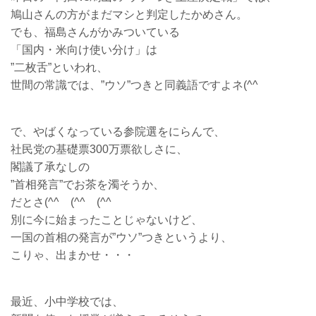
鳩山さんの方がまだマシと判定したかめさん。
でも、福島さんがかみついている
「国内・米向け使い分け」は
”二枚舌”といわれ、
世間の常識では、”ウソ”つきと同義語ですよネ(^^ゞ
で、やばくなっている参院選をにらんで、
社民党の基礎票300万票欲しさに、
閣議了承なしの
”首相発言”でお茶を濁そうか、
だとさ(^^ゞ(^^ゞ(^^ゞ
別に今に始まったことじゃないけど、
一国の首相の発言が”ウソ”つきというより、
こりゃ、出まかせ・・・
最近、小中学校では、