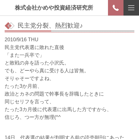
株式会社かめや投資経済研究所
民主党分裂、熱烈歓迎♪
2010/9/16 THU
民主党代表選に敗れた直後
「また一兵卒で」
と敗戦の弁を語った小沢氏。
でも、どーやら真に受ける人は皆無。
そりゃそーですよね、
たった3か月前、
政治とカネの問題で幹事長を辞職したときに
同じセリフを言って、
たった3カ月後に代表選に出馬した方ですから、
信じろ、つー方が無理(^^ゞ
14日、代表選の結果が判明する前の読売朝刊にあった