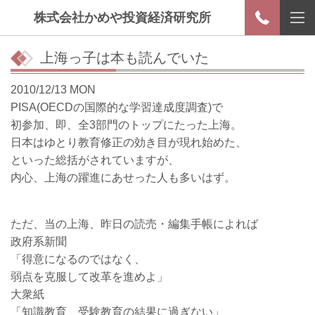
株式会社かめや投資経済研究所
上海っ子は本も読んでいた
2010/12/13 MON
PISA(OECDの国際的な学習達成度調査)で
初参加、即、全3部門のトップにたった上海。
日本はゆとり教育修正の効き目が現れ始めた、
といった総括がされていますが、
内心、上海の躍進にあせった人も多いはず。
ただ、当の上海、昨日の読売・編集手帳によれば
政府系新聞
「得意になるのではなく、
弱点を克服して改革を進めよ」
大衆紙
「知識教育、受験教育の結果に過ぎない」