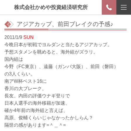
株式会社かめや投資経済研究所
アジアカップ、前田ブレイクの予感♪
2011/1/9
SUN
今晩日本が初戦でヨルダンと当たるアジアカップ。
予想スタメンを眺めると、海外組がズラリ。
国内組は
今野（FC東京）、遠藤（ガンバ大阪）、前田（磐田）
の3人くらい。
南アW杯ベスト16に
香川の大ブレーク、
長友、内田の評価ウナギ登りで
日本人選手の海外移籍が加速、
確か4年前の海外組と言えば、
高原、俊輔くらいじゃなかったかしらん？
隔世の感があります=＾＿＾=