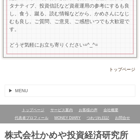
タナティブ、投資信託など資産運用の参考にするも良
し、食う、蹴る、読む情報などから、かめさんになじ
むも良し。ご質問、ご意見、ご感想いつでも大歓迎で
す。
どうぞ気軽にお立ち寄りください=^_^=
トップページ
MENU
トップページ
サービス案内
お客様の声
会社概要
代表者プロフィール
MONEY DIARY
つれづれ日記
お問合せ
株式会社かめや投資経済研究所